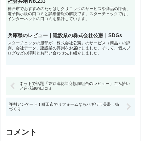
社会共創 No.233
神戸市でおすすめのたかはしクリニックのサービスや商品の評価、
電子掲示板の口コミと詳細情報の解説です。スターチェックでは、
インターネットの口コミを集計しています。
兵庫県のレビュー｜建設業の株式会社公憲｜SDGs
スターチェックの服部が「株式会社公憲」のサービス（商品）の評
判、会社データ、建設業の評判をお届けしました。そして、個人ブ
ログなどの評判とお問い合わせ先も紹介しました。
ネットで話題「東京造花卸商協同組合のレビュー」ごみ拾い
と造花卸の口コミ
評判アンケート！町田市でリフォームならハギワラ美装！街
づくり
コメント