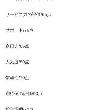
サービス力の評価/65点
サポート/76点
企画力/66点
人気度/80点
信頼性/70点
期待値の評価/90点
総合評価/72点