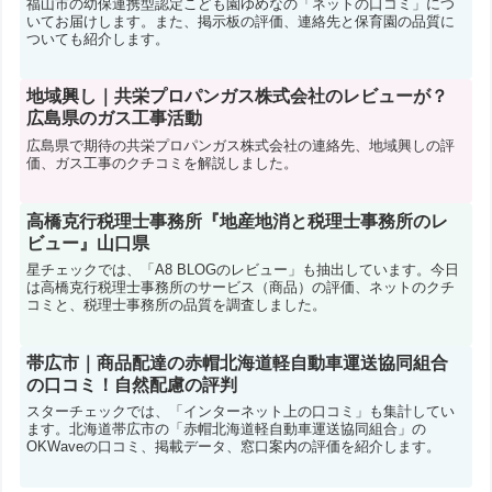
福山市の幼保連携型認定こども園ゆめなの「ネットの口コミ」につ
いてお届けします。また、掲示板の評価、連絡先と保育園の品質に
ついても紹介します。
地域興し｜共栄プロパンガス株式会社のレビューが？
広島県のガス工事活動
広島県で期待の共栄プロパンガス株式会社の連絡先、地域興しの評
価、ガス工事のクチコミを解説しました。
高橋克行税理士事務所『地産地消と税理士事務所のレ
ビュー』山口県
星チェックでは、「A8 BLOGのレビュー」も抽出しています。今日
は高橋克行税理士事務所のサービス（商品）の評価、ネットのクチ
コミと、税理士事務所の品質を調査しました。
帯広市｜商品配達の赤帽北海道軽自動車運送協同組合
の口コミ！自然配慮の評判
スターチェックでは、「インターネット上の口コミ」も集計してい
ます。北海道帯広市の「赤帽北海道軽自動車運送協同組合」の
OKWaveの口コミ、掲載データ、窓口案内の評価を紹介します。