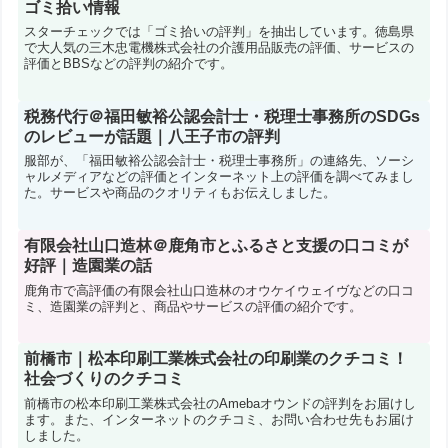
ゴミ拾い情報
スターチェックでは「ゴミ拾いの評判」を抽出しています。徳島県
で大人気の三木忠電機株式会社の介護用品販売の評価、サービスの
評価とBBSなどの評判の紹介です。
税務代行＠福田敏裕公認会計士・税理士事務所のSDGs
のレビューが話題｜八王子市の評判
服部が、「福田敏裕公認会計士・税理士事務所」の連絡先、ソーシ
ャルメディアなどの評価とインターネット上の評価を調べてみまし
た。サービスや商品のクオリティもお伝えしました。
有限会社山口造林＠鹿角市とふるさと支援の口コミが
好評｜造園業の話
鹿角市で高評価の有限会社山口造林のオウケイウェイヴなどの口コ
ミ、造園業の評判と、商品やサービスの評価の紹介です。
前橋市｜松本印刷工業株式会社の印刷業のクチコミ！
社会づくりのクチコミ
前橋市の松本印刷工業株式会社のAmebaオウンドの評判をお届けし
ます。また、インターネットのクチコミ、お問い合わせ先もお届け
しました。